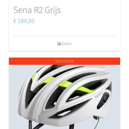
Sena R2 Grijs
€
189,95
Details
Out of stock