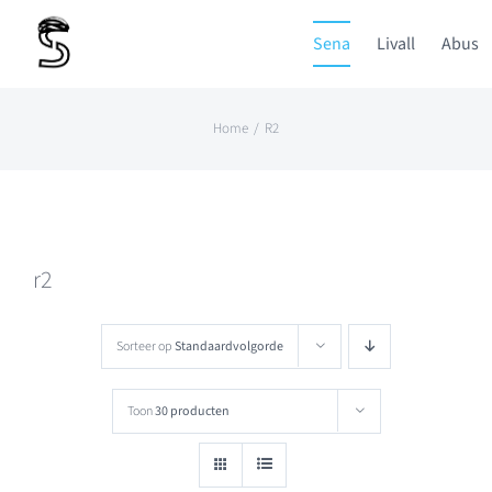
Ga
Sena
Livall
Abus
naar
inhoud
Home
R2
r2
Sorteer op
Standaardvolgorde
Toon
30 producten