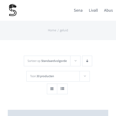
Ga
Sena
Livall
Abus
naar
inhoud
Home
geluid
Sorteer op
Standaardvolgorde
Toon
30 producten