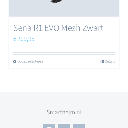
de
productpagina
Sena R1 EVO Mesh Zwart
€
209,95
Opties selecteren
Details
Dit
product
heeft
meerdere
variaties.
Smarthelm.nl
Deze
optie