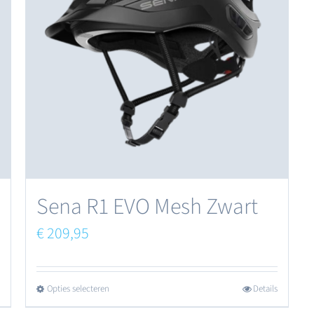
Sena R1 EVO Mesh Zwart
€
209,95
Opties selecteren
Details
Dit