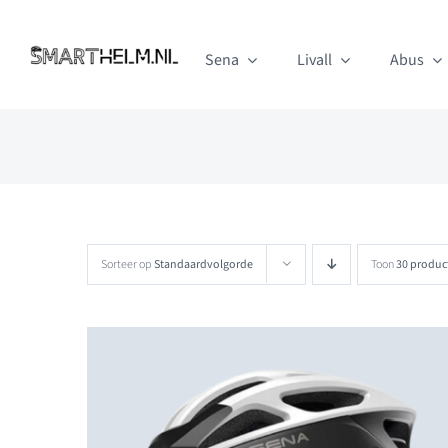
Ga
naar
Sena
Livall
Abus
inhoud
Sorteer op
Standaardvolgorde
Toon
30 produc