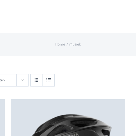
Home
muziek
ten