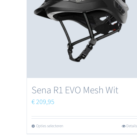
Sena R1 EVO Mesh Wit
€
209,95
Opties selecteren
Details
Dit