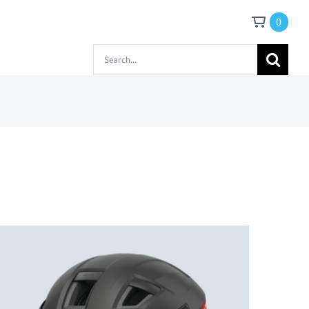
0
Zoeken
naar: