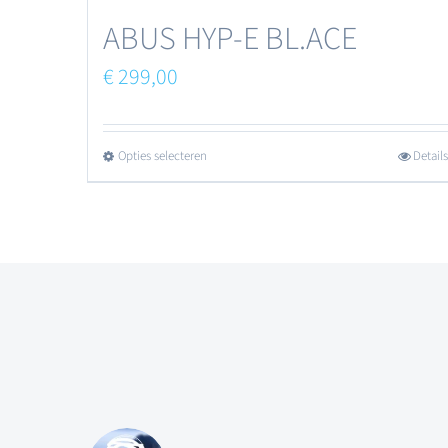
productpagina
ABUS HYP-E BL.ACE
€
299,00
Opties selecteren
Details
Dit
product
heeft
meerdere
variaties.
Deze
optie
kan