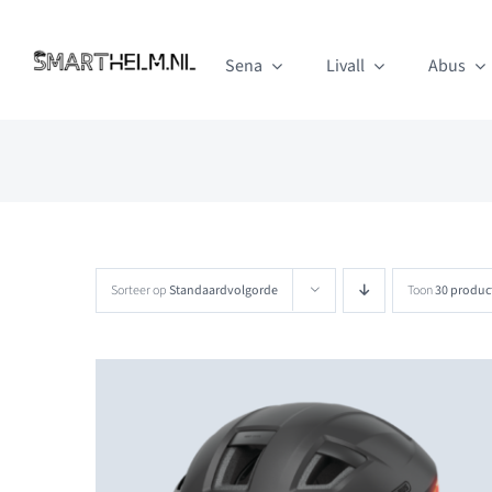
Ga
naar
Sena
Livall
Abus
inhoud
Sorteer op
Standaardvolgorde
Toon
30 produc