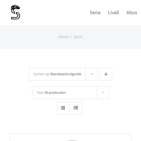
Ga
Sena
Livall
Abus
naar
inhoud
Home
Sport
Sorteer op
Standaardvolgorde
Toon
30 producten