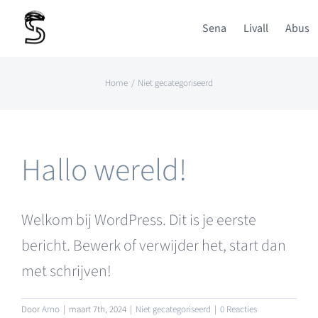
Ga
Sena
Livall
Abus
naar
inhoud
Home
Niet gecategoriseerd
Hallo wereld!
Welkom bij WordPress. Dit is je eerste
bericht. Bewerk of verwijder het, start dan
met schrijven!
Door
Arno
|
maart 7th, 2024
|
Niet gecategoriseerd
|
0 Reacties