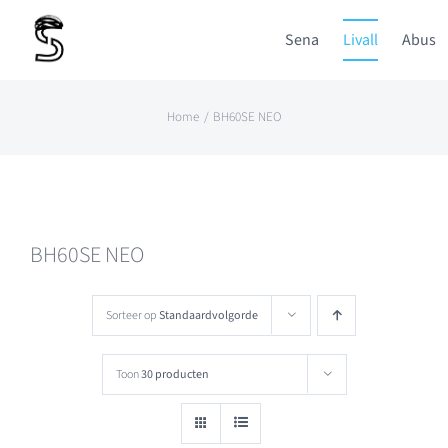
Ga
Sena
Livall
Abus
naar
inhoud
Home
BH60SE NEO
BH60SE NEO
Sorteer op
Standaardvolgorde
Toon
30 producten