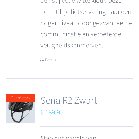
een stijlvolle witte kleur. Deze
helm tilt je fietservaring naar een
hoger niveau door geavanceerde
communicatie en verbeterde
veiligheidskenmerken.
Details
Sena R2 Zwart
Out of stock
€
189,95
Stap een wereld van