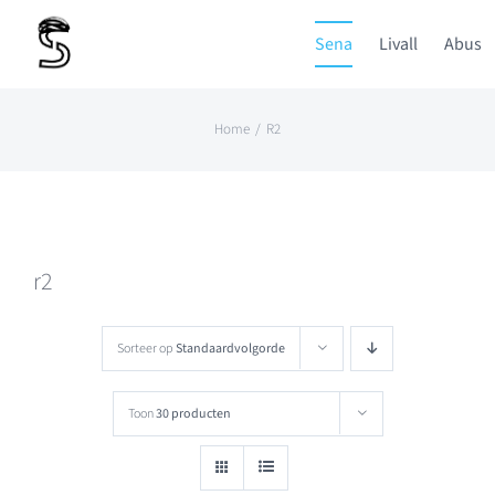
Ga
Sena
Livall
Abus
naar
inhoud
Home
R2
r2
Sorteer op
Standaardvolgorde
Toon
30 producten