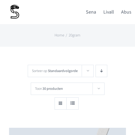
Ga
Sena
Livall
Abus
naar
inhoud
Home
20gram
Sorteer op
Standaardvolgorde
Toon
30 producten