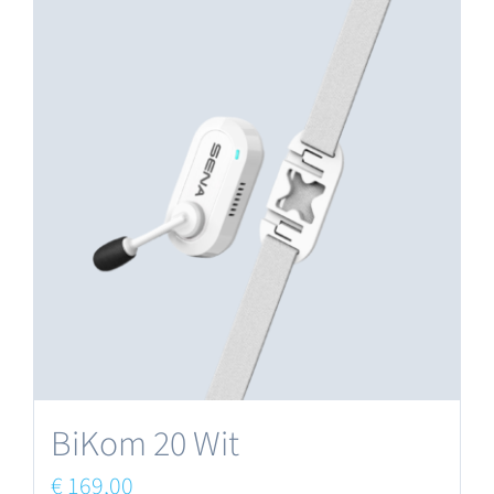
BiKom 20 Wit
€
169,00