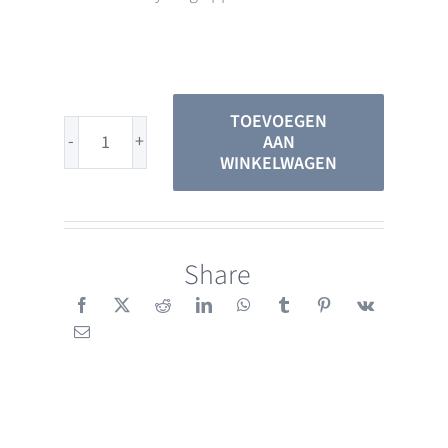
TOEVOEGEN
AAN
BiKom
WINKELWAGEN
20
Wit
Duo
Share
verpakking
aantal