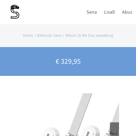
Ga
Sena
Livall
Abus
naar
inhoud
Home
BiKom20
Sena
BiKom 20 Wit Duo verpakking
€
329,95