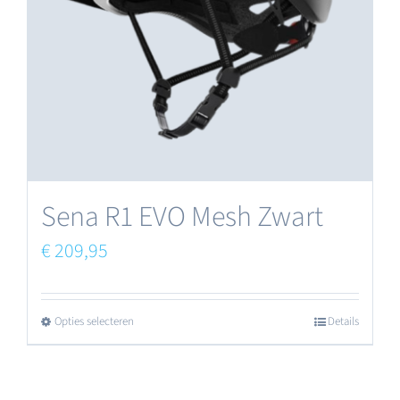
kan
gekozen
worden
op
de
productpagina
Sena R1 EVO Mesh Zwart
€
209,95
Opties selecteren
Details
Dit
product
heeft