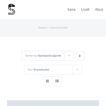
Ga
Sena
Livall
Abus
naar
inhoud
Home
communicatie
Sorteer op
Standaardvolgorde
Toon
30 producten