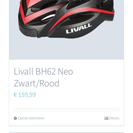
kan
gekozen
worden
op
de
productpagina
Livall BH62 Neo
Zwart/Rood
€
159,99
Opties selecteren
Details
Dit
product