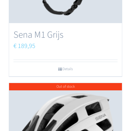
op
de
productpagina
Sena M1 Grijs
€
189,95
Details
Out of stock