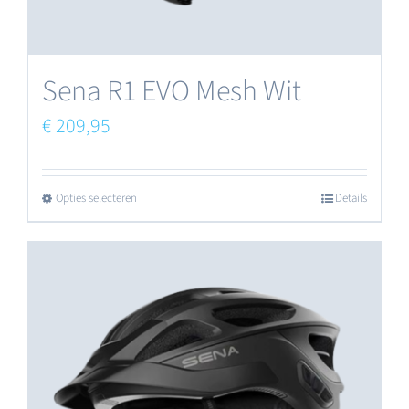
Sena R1 EVO Mesh Wit
€
209,95
Opties selecteren
Details
Dit
product
heeft
meerdere
variaties.
Deze
optie