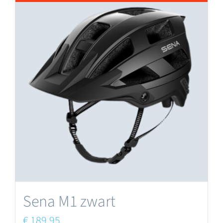
Sena M1 zwart
€
189,95