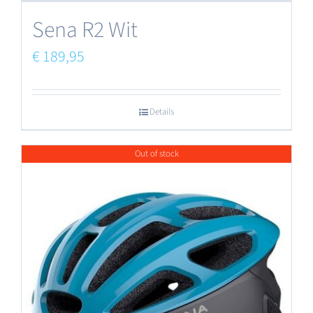
Sena R2 Wit
€
189,95
Details
Out of stock