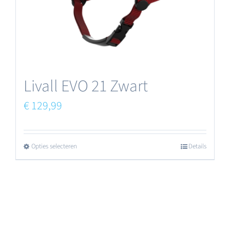
worden
op
de
productpagina
Livall EVO 21 Zwart
€
129,99
Opties selecteren
Details
Dit
product
heeft
meerdere
variaties.