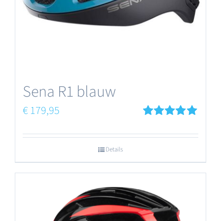
Sena R1 blauw
€
179,95
Gewaardeerd
5.00
uit 5
Details