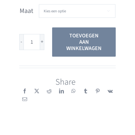
Maat

TOEVOEGEN
AAN
Sena
WINKELWAGEN
M1
zwart
aantal
Share