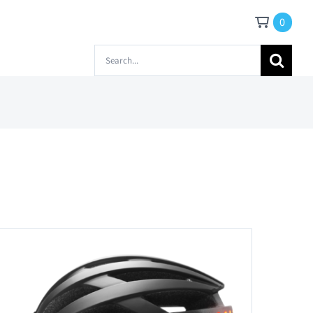
0
Zoeken
naar: