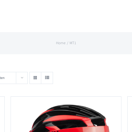
Home
MT1
ten