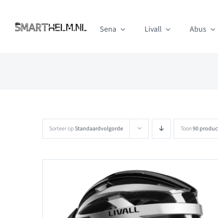
Ga
naar
Sena
Livall
Abus
inhoud
Sorteer op
Standaardvolgorde
Toon
90 produc