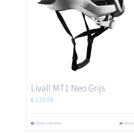
Livall MT1 Neo Grijs
€
119,99
Opties selecteren
Details
Dit