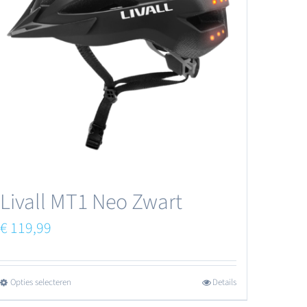
Livall MT1 Neo Zwart
€
119,99
Opties selecteren
Details
Dit