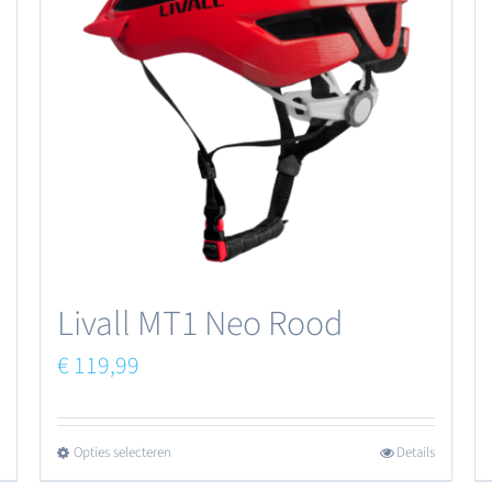
Livall MT1 Neo Rood
€
119,99
Opties selecteren
Details
Dit