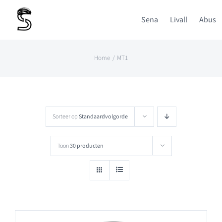
Ga
Sena
Livall
Abus
naar
inhoud
Home
MT1
Sorteer op
Standaardvolgorde
Toon
30 producten