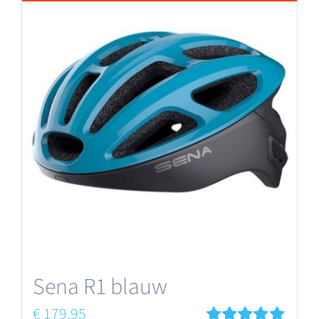
Sena R1 blauw
€
179,95