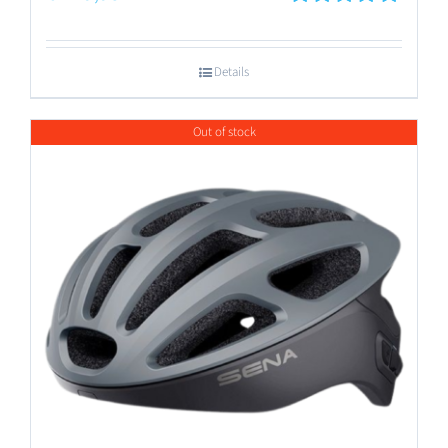
Gewaardeerd
5.00
uit 5
Details
Out of stock