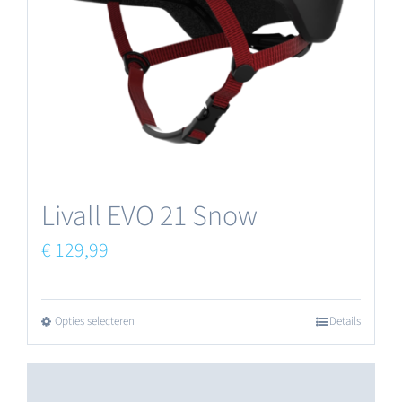
Livall EVO 21 Snow
€
129,99
Opties selecteren
Details
Dit
product
heeft