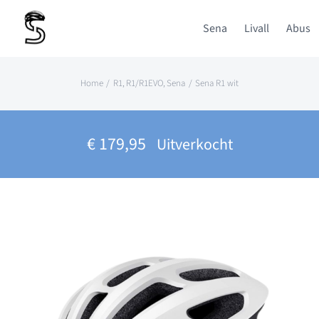
Ga
Sena
Livall
Abus
naar
inhoud
Home
R1
R1/R1EVO
Sena
Sena R1 wit
€
179,95
Uitverkocht