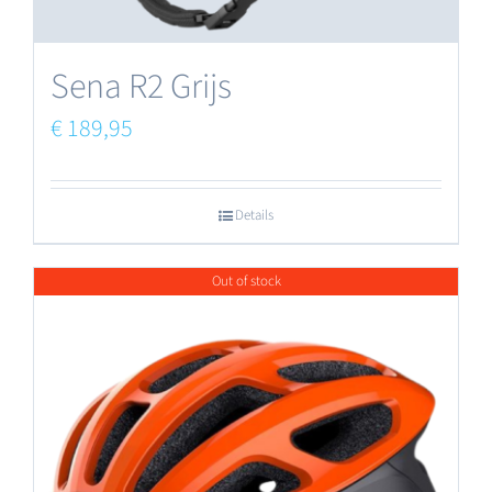
de
productpagina
Sena R2 Grijs
€
189,95
Details
Out of stock