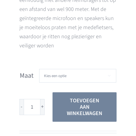
eenvoudig met andere helmdragers tot op
een afstand van wel 900 meter. Met de
geïntegreerde microfoon en speakers kun
je moeiteloos praten met je medefietsers,
waardoor je ritten nog plezieriger en
veiliger worden
Maat

TOEVOEGEN
AAN
Sena
WINKELWAGEN
R1
wit