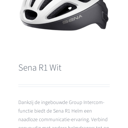
Sena R1 Wit
Dankzij de ingebouwde Group Intercom-
functie biedt de Sena R1 Helm een
naadloze communicatie-ervaring. Verbind