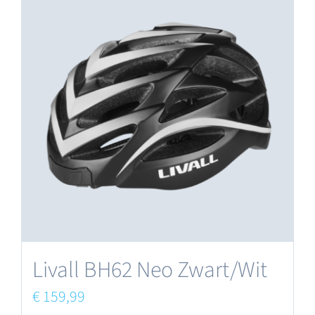
meerdere
variaties.
Deze
optie
kan
gekozen
worden
op
de
productpagina
Livall BH62 Neo Zwart/Wit
€
159,99