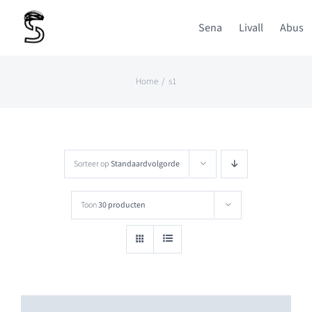
Ga
Sena
Livall
Abus
naar
inhoud
Home
s1
Sorteer op
Standaardvolgorde
Toon
30 producten