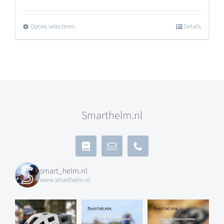
Opties selecteren
Details
Dit
product
heeft
meerdere
variaties.
Smarthelm.nl
Deze
optie
kan
smart_helm.nl
gekozen
www.smarthelm.nl
worden
op