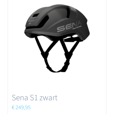
meerdere
variaties.
Deze
optie
kan
gekozen
worden
op
de
productpagina
Sena S1 zwart
€
249,95