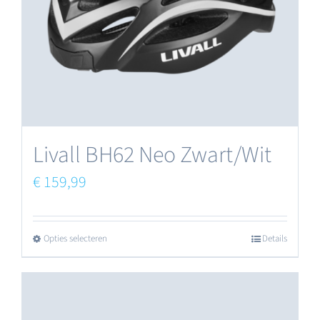
Livall BH62 Neo Zwart/Wit
€
159,99
Opties selecteren
Details
Dit
product
heeft