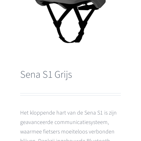
Sena S1 Grijs
Het kloppende hart van de Sena S1 is zijn
geavanceerde communicatiesysteem,
waarmee fietsers moeiteloos verbonden