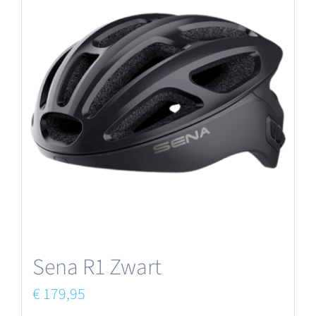
Sena R1 Zwart
€
179,95