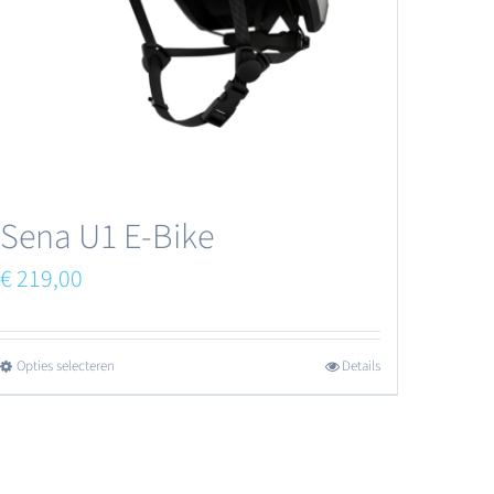
Sena U1 E-Bike
€
219,00
Opties selecteren
Details
Dit
product
heeft
meerdere