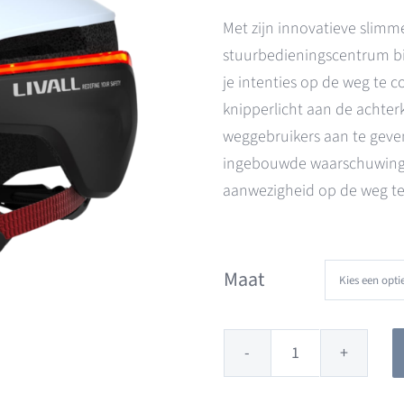
Met zijn innovatieve slim
stuurbedieningscentrum bi
je intenties op de weg te
knipperlicht aan de achte
weggebruikers aan te geven
ingebouwde waarschuwings
aanwezigheid op de weg t
Maat
Livall
EVO