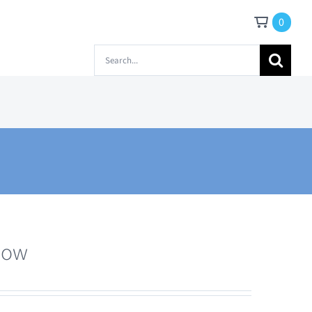
0
Zoeken
naar:
Snow