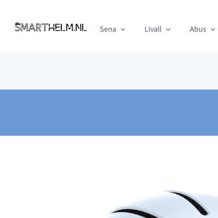
Ga
naar
Sena
Livall
Abus
inhoud