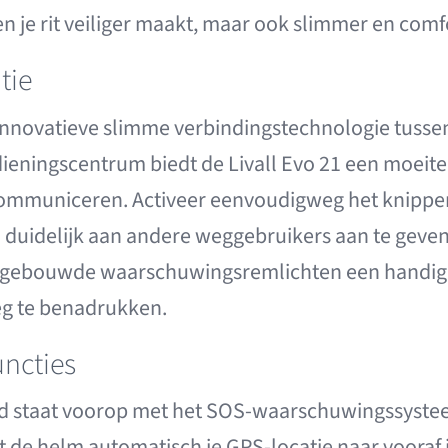
een je rit veiliger maakt, maar ook slimmer en comf
tie
 innovatieve slimme verbindingstechnologie tusse
ieningscentrum biedt de Livall Evo 21 een moeite
ommuniceren. Activeer eenvoudigweg het knipperl
duidelijk aan andere weggebruikers aan te geven 
ingebouwde waarschuwingsremlichten een handig
g te benadrukken.
ncties
id staat voorop met het SOS-waarschuwingssystee
rt de helm automatisch je GPS-locatie naar vooraf 