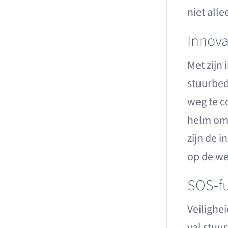
niet all
Innova
Met zijn
stuurbed
weg te c
helm om 
zijn de 
op de we
SOS-fu
Veilighe
val stuu