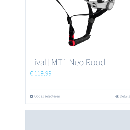
Livall MT1 Neo Rood
€
119,99
Opties selecteren
Details
Dit
product
heeft
meerdere