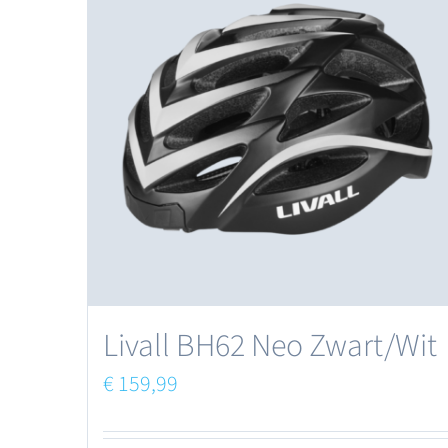
variaties.
Deze
optie
kan
gekozen
worden
op
de
productpagina
Livall BH62 Neo Zwart/Wit
€
159,99