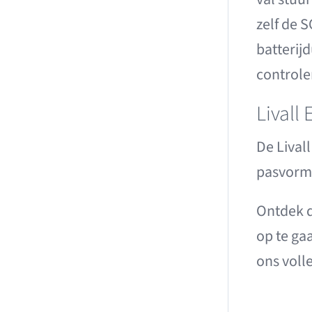
zelf de 
batterij
controler
Livall 
De Lival
pasvorm 
Ontdek d
op te ga
ons voll