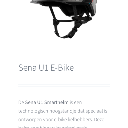
Sena U1 E-Bike
De
Sena U1 Smarthelm
is een
technologisch hoogstandje dat speciaal is
ontworpen voor e-bike liefhebbers. Deze