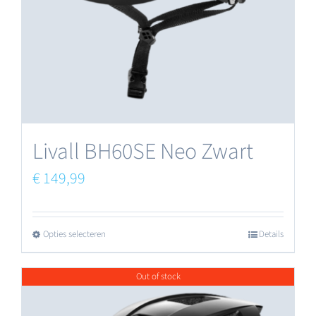
Livall BH60SE Neo Zwart
€
149,99
Opties selecteren
Details
Dit
product
Out of stock
heeft
meerdere