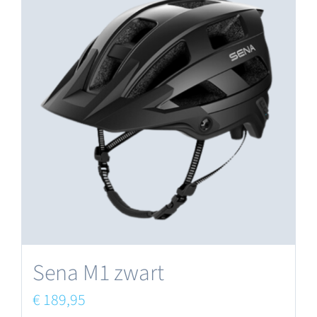
Sena M1 zwart
€
189,95