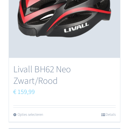
kan
gekozen
worden
op
de
productpagina
Livall BH62 Neo
Zwart/Rood
€
159,99
Opties selecteren
Details
Dit
product