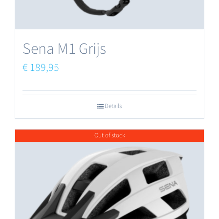
de
productpagina
Sena M1 Grijs
€
189,95
Details
Out of stock