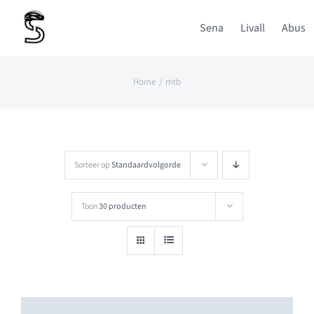
Ga
Sena
Livall
Abus
naar
inhoud
Home
mtb
Sorteer op
Standaardvolgorde
Toon
30 producten