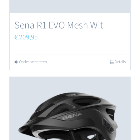
Sena R1 EVO Mesh Wit
€
209,95
Opties selecteren
Details
Dit
product
heeft
meerdere
variaties.
Deze
optie