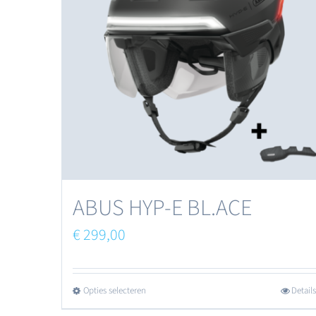
ABUS HYP-E BL.ACE
€
299,00
Opties selecteren
Details
Dit