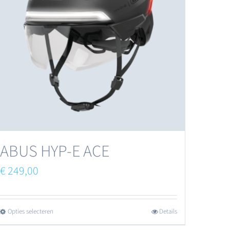
ABUS HYP-E ACE
€
249,00
Opties selecteren
Details
Dit