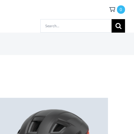
0
Zoeken
naar: