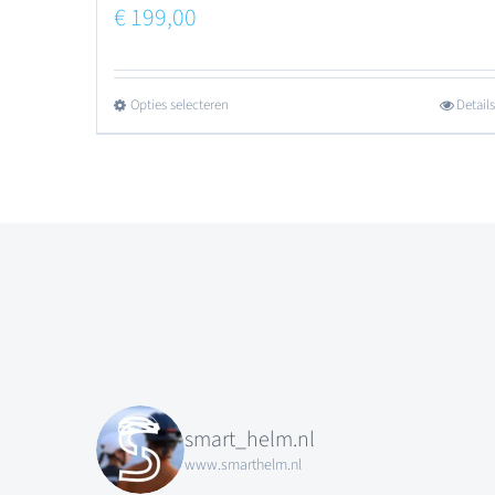
€
199,00
Opties selecteren
Details
Dit
product
heeft
meerdere
variaties.
Deze
optie
kan
gekozen
smart_helm.nl
www.smarthelm.nl
worden