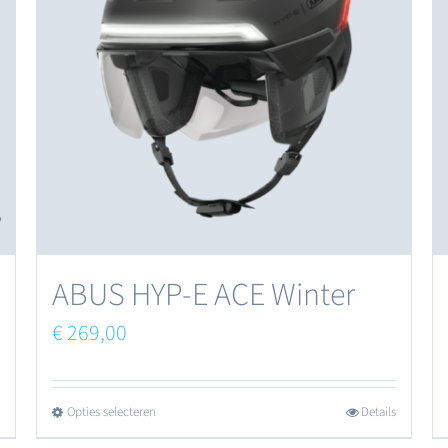
ABUS HYP-E ACE Winter
€
269,00
Opties selecteren
Details
Dit