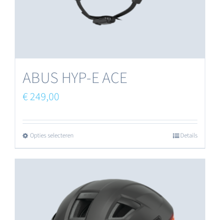
de
productpagina
ABUS HYP-E ACE
€
249,00
Opties selecteren
Details
Dit
product
heeft
meerdere
variaties.