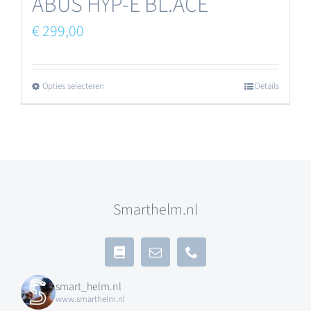
ABUS HYP-E BL.ACE
€
299,00
Opties selecteren
Details
Dit
product
heeft
meerdere
variaties.
Smarthelm.nl
Deze
optie
kan
smart_helm.nl
gekozen
www.smarthelm.nl