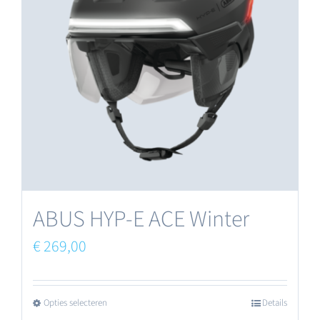
Deze
optie
kan
gekozen
worden
op
de
productpagina
ABUS HYP-E ACE Winter
€
269,00
Opties selecteren
Details
Dit