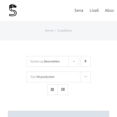
Ga
Sena
Livall
Abus
naar
inhoud
Home
S-pedelecs
Sorteer op
Beoordelen
Toon
90 producten