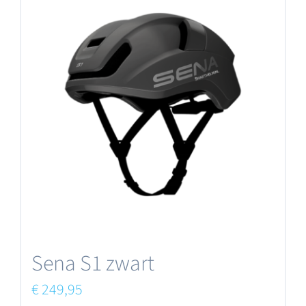
meerdere
variaties.
Deze
optie
kan
gekozen
worden
op
de
productpagina
Sena S1 zwart
€
249,95