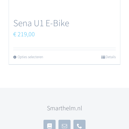
de
productpagina
Sena U1 E-Bike
€
219,00
Opties selecteren
Details
Dit
product
heeft
meerdere
variaties.
Smarthelm.nl
Deze
optie