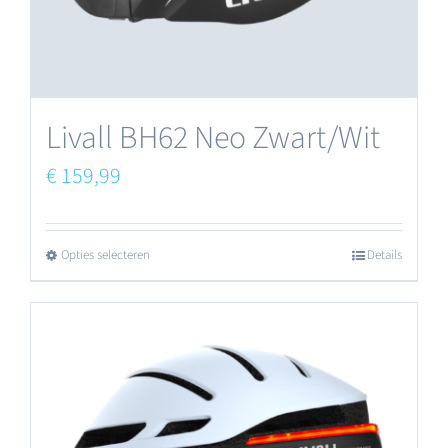
op
de
productpagina
Livall BH62 Neo Zwart/Wit
€
159,99
Opties selecteren
Details
Dit
product
heeft
meerdere
variaties.
Deze