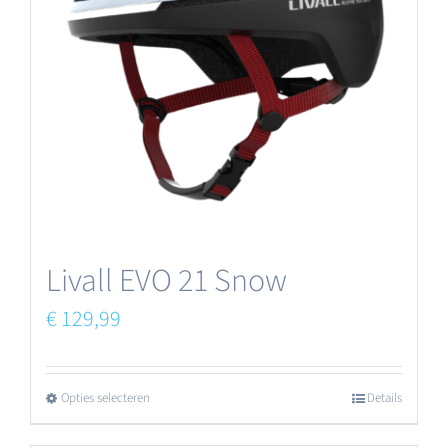
optie
kan
gekozen
worden
op
de
productpagina
Livall EVO 21 Snow
€
129,99
Opties selecteren
Details
Dit
product