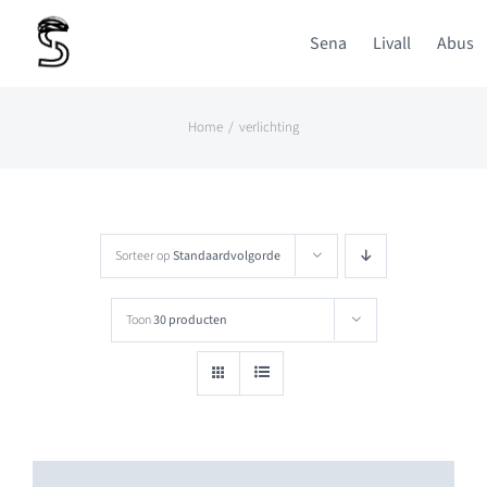
Ga
Sena
Livall
Abus
naar
inhoud
Home
verlichting
Sorteer op
Standaardvolgorde
Toon
30 producten