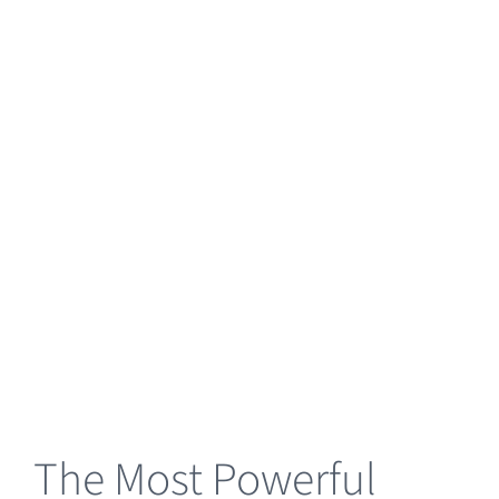
Love It.
Sed non mauris vitae erat consequat
auctor eu in elit. Class aptent
tasociosqu ad litora torquent
peer sit amet diam.
The Most Powerful