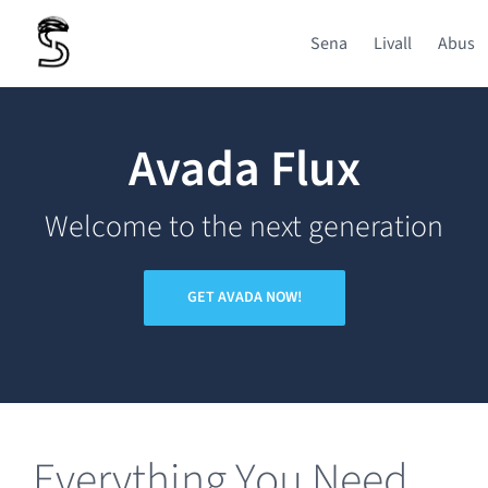
Ga
Sena
Livall
Abus
naar
inhoud
Avada Flux
Welcome to the next generation
GET AVADA NOW!
Everything You Need