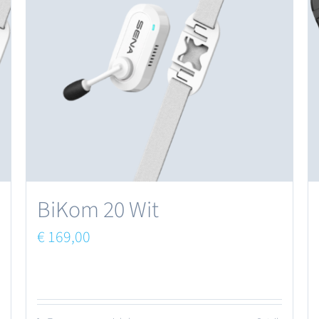
BiKom 20 Wit
€
169,00