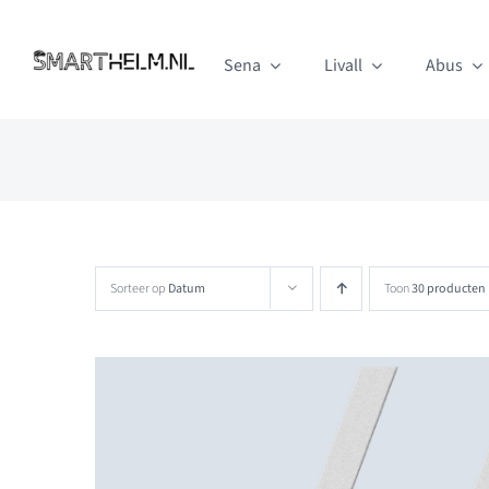
Ga
naar
Sena
Livall
Abus
inhoud
Sorteer op
Datum
Toon
30 producten