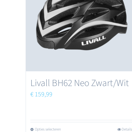
Deze
optie
kan
gekozen
worden
op
de
productpagina
Livall BH62 Neo Zwart/Wit
€
159,99
Opties selecteren
Details
Dit