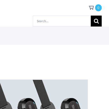
0
Zoeken
naar: