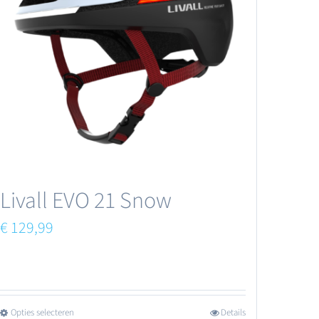
Deze
optie
kan
gekozen
worden
op
de
productpagina
Livall EVO 21 Snow
€
129,99
Opties selecteren
Details
Dit