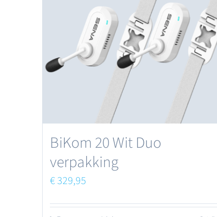
BiKom 20 Wit Duo
verpakking
€
329,95