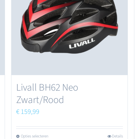
Deze
optie
kan
gekozen
worden
op
de
productpagina
Livall BH62 Neo
Zwart/Rood
€
159,99
Opties selecteren
Details
Dit