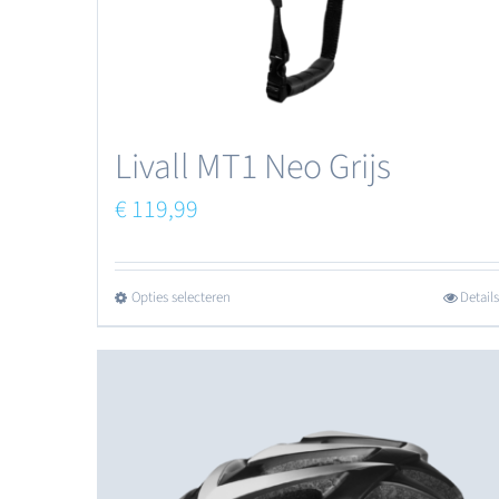
Livall MT1 Neo Grijs
€
119,99
Opties selecteren
Details
Dit
product
heeft
meerdere
variaties.